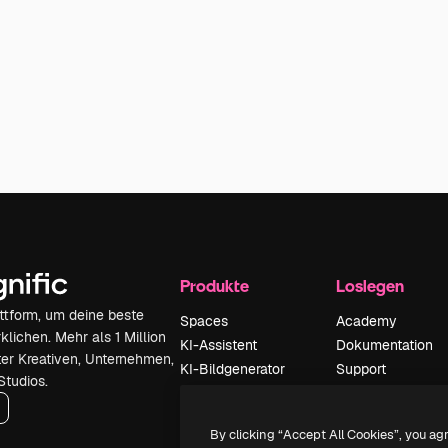
Produkte
Loslegen
attform, um deine beste
Spaces
Academy
klichen. Mehr als 1 Million
KI-Assistent
Dokumentation
er Kreativen, Unternehmen,
KI-Bildgenerator
Support
Studios.
KI-Videogenerator
AGB
KI-
Datenschutzerkl
By clicking “Accept All Cookies”, you ag
Stimmengenerator
Originale
Neu