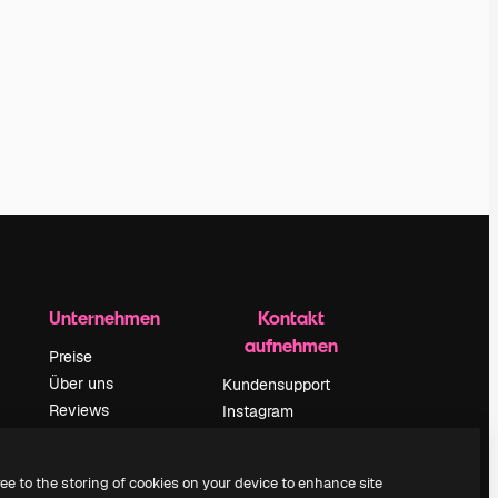
Unternehmen
Kontakt
aufnehmen
Preise
Über uns
Kundensupport
Reviews
Instagram
Karriere
YouTube
ärung
Suchtrends
LinkedIn
ree to the storing of cookies on your device to enhance site
Blog
TikTok