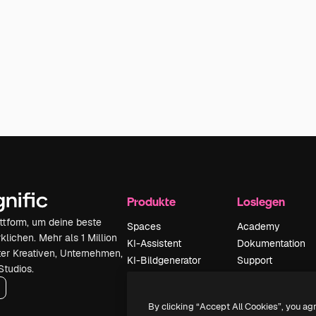
Produkte
Loslegen
attform, um deine beste
Spaces
Academy
klichen. Mehr als 1 Million
KI-Assistent
Dokumentation
er Kreativen, Unternehmen,
KI-Bildgenerator
Support
Studios.
KI-Videogenerator
AGB
KI-
Datenschutzerkl
By clicking “Accept All Cookies”, you ag
Stimmengenerator
Originale
Neu