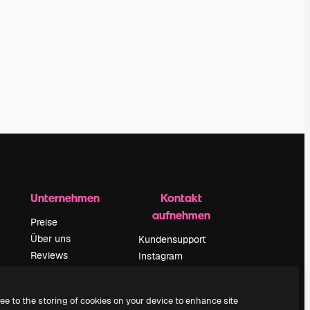
Unternehmen
Kontakt
aufnehmen
Preise
Über uns
Kundensupport
Reviews
Instagram
Karriere
YouTube
ärung
Suchtrends
LinkedIn
ree to the storing of cookies on your device to enhance site
Blog
TikTok