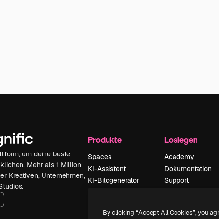
Produkte
Loslegen
attform, um deine beste
Spaces
Academy
klichen. Mehr als 1 Million
KI-Assistent
Dokumentation
er Kreativen, Unternehmen,
KI-Bildgenerator
Support
Studios.
KI-Videogenerator
AGB
KI-
Datenschutzerkl
By clicking “Accept All Cookies”, you ag
Stimmengenerator
Originale
Neu