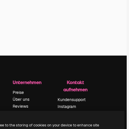
Unternehmen
Kontakt
aufnehmen
Preise
Über uns
Kundensupport
Reviews
Instagram
Karriere
YouTube
ärung
Suchtrends
LinkedIn
ree to the storing of cookies on your device to enhance site
Blog
TikTok