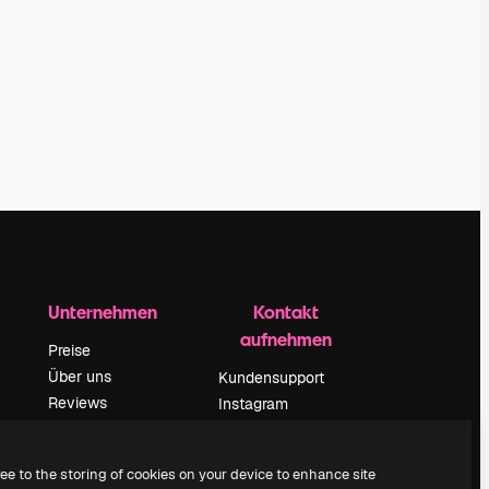
Unternehmen
Kontakt
aufnehmen
Preise
Über uns
Kundensupport
Reviews
Instagram
Karriere
YouTube
ärung
Suchtrends
LinkedIn
ree to the storing of cookies on your device to enhance site
Blog
TikTok