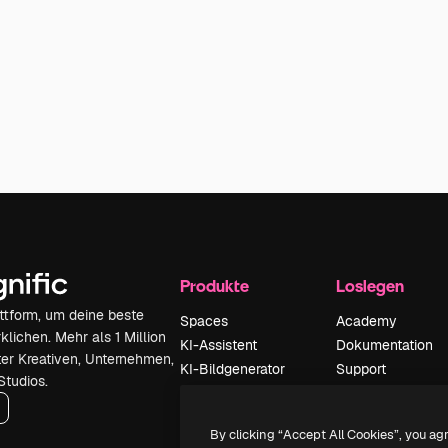
Produkte
Loslegen
attform, um deine beste
Spaces
Academy
klichen. Mehr als 1 Million
KI-Assistent
Dokumentation
er Kreativen, Unternehmen,
KI-Bildgenerator
Support
Studios.
KI-Videogenerator
AGB
KI-
Datenschutzerkl
By clicking “Accept All Cookies”, you ag
Stimmengenerator
Originale
Neu