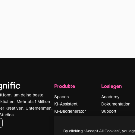
Produkte
Loslegen
attform, um deine beste
Spaces
Academy
klichen. Mehr als 1 Million
KI-Assistent
Dokumentation
er Kreativen, Unternehmen,
KI-Bildgenerator
Support
Studios.
KI-Videogenerator
AGB
KI-
Datenschutzerkl
By clicking “Accept All Cookies”, you ag
Stimmengenerator
Originale
Neu