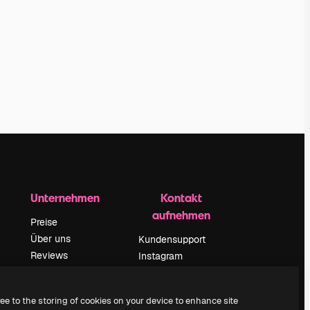
Unternehmen
Kontakt
aufnehmen
Preise
Über uns
Kundensupport
Reviews
Instagram
Karriere
YouTube
ärung
Suchtrends
LinkedIn
ree to the storing of cookies on your device to enhance site
Blog
TikTok