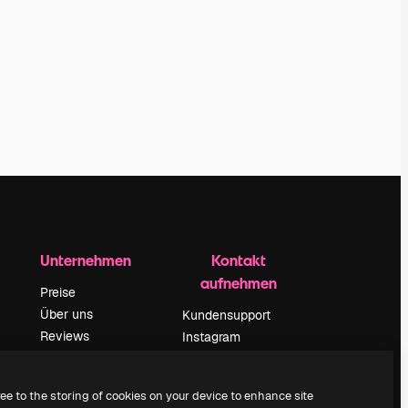
Unternehmen
Kontakt
aufnehmen
Preise
Über uns
Kundensupport
Reviews
Instagram
Karriere
YouTube
ärung
Suchtrends
LinkedIn
ree to the storing of cookies on your device to enhance site
Blog
TikTok