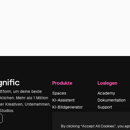
Produkte
Loslegen
attform, um deine beste
Spaces
Academy
klichen. Mehr als 1 Million
KI-Assistent
Dokumentation
er Kreativen, Unternehmen,
KI-Bildgenerator
Support
Studios.
KI-Videogenerator
AGB
KI-
Datenschutzerkl
By clicking “Accept All Cookies”, you ag
Stimmengenerator
Originale
Neu