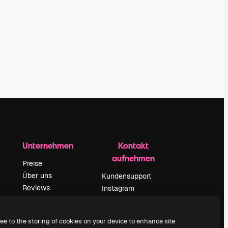
Unternehmen
Kontakt
aufnehmen
Preise
Über uns
Kundensupport
Reviews
Instagram
Karriere
YouTube
ärung
Suchtrends
LinkedIn
ree to the storing of cookies on your device to enhance site
Blog
TikTok