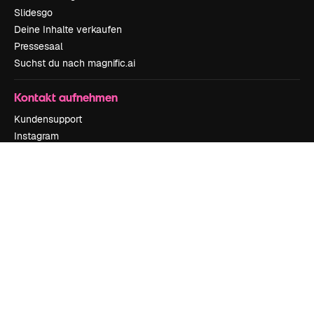
Slidesgo
Deine Inhalte verkaufen
Pressesaal
Suchst du nach magnific.ai
Kontakt aufnehmen
Kundensupport
Instagram
YouTube
LinkedIn
TikTok
Discord
X
Reddit
Copyright © 2010-
2026
Freepik Company S.L.U.
Alle Rechte vorbehalten
.