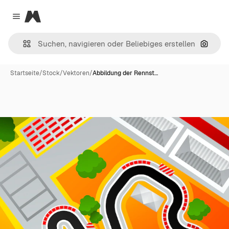
Magnific
Close menu
Nach B
Startseite
/
Stock
/
Vektoren
/
Abbildung der Rennst…