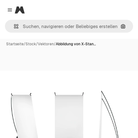
Magnific
Close menu
Nach B
Startseite
/
Stock
/
Vektoren
/
Abbildung von X-Stan…