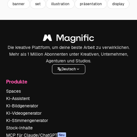
banner
set
illustration
präsentation
display
e
Die kreative Plattform, um deine beste Arbeit zu verwirklichen.
Mehr als 1 Million Abonnenten unter Kreativen, Unternehmen,
Agenturen und Studios.
Deutsch
Produkte
Spaces
KI-Assistent
KI-Bildgenerator
KI-Videogenerator
KI-Stimmengenerator
Stock-Inhalte
MCP für Claude/ChatGPT
Neu