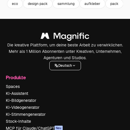
eco
design pack
sammlung
aufkleber
pack
r
Die kreative Plattform, um deine beste Arbeit zu verwirklichen.
Mehr als 1 Million Abonnenten unter Kreativen, Unternehmen,
Agenturen und Studios.
Deutsch
Produkte
Spaces
KI-Assistent
KI-Bildgenerator
KI-Videogenerator
KI-Stimmengenerator
Stock-Inhalte
MCP für Claude/ChatGPT
Neu