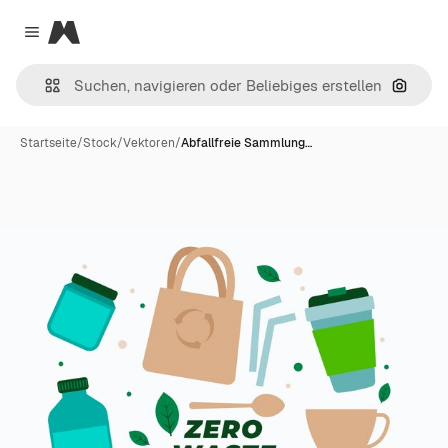
Magnific
Close menu
Nach B
Startseite
/
Stock
/
Vektoren
/
Abfallfreie Sammlung…