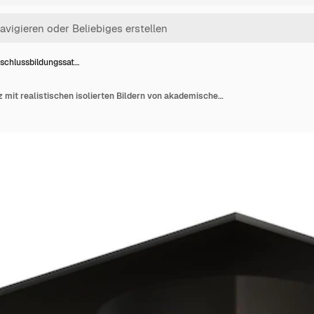
schlussbildungssat…
Abschlussbildungssatz mit realistischen isolierten Bildern von akademischen Hüten mit roter Flasche und versiegelter Diplomvektorillustration