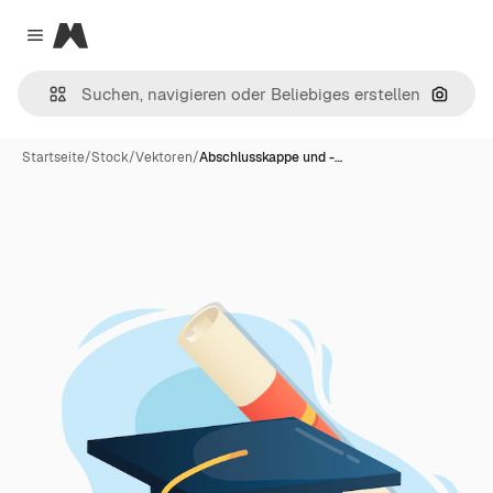
Magnific
Close menu
Nach B
Startseite
/
Stock
/
Vektoren
/
Abschlusskappe und -…