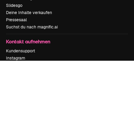
Slidesgo
Deine Inhalte verkaufen
Pressesaal
Suchst du nach magnific.ai
Kontakt aufnehmen
Kundensupport
Instagram
YouTube
LinkedIn
TikTok
Discord
X
Reddit
Copyright © 2010-
2026
Freepik Company S.L.U.
Alle Rechte vorbehalten
.