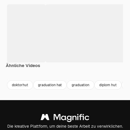
Ähnliche Videos
Premium
Premium
Generiert von KI
Premium
Premium
Generiert v
doktorhut
graduation hat
graduation
diplom hut
le
Die kreative Plattform, um deine beste Arbeit zu verwirklichen.