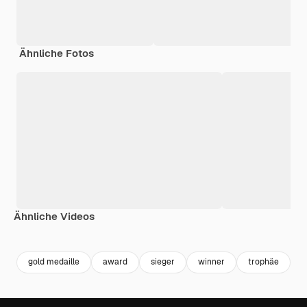
Ähnliche Fotos
Ähnliche Videos
Premium
Premium
Generiert von KI
Premium
Premium
Generiert v
gold medaille
award
sieger
winner
trophäe
o