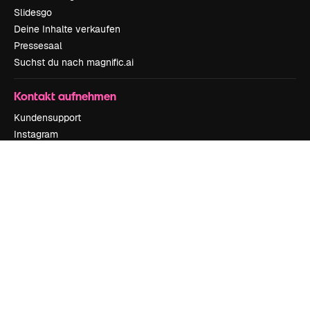
Slidesgo
Deine Inhalte verkaufen
Pressesaal
Suchst du nach magnific.ai
Kontakt aufnehmen
Kundensupport
Instagram
YouTube
LinkedIn
TikTok
Discord
X
Reddit
Copyright © 2010-
2026
Freepik Company S.L.U.
Alle Rechte vorbehalten
.