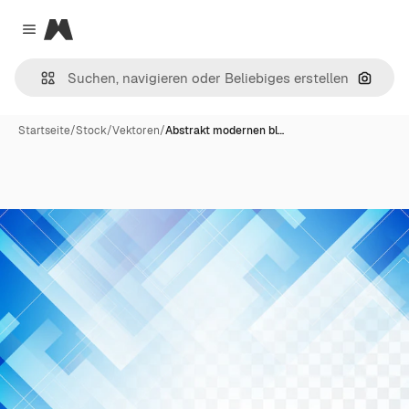
Magnific
Close menu
Nach B
Startseite
/
Stock
/
Vektoren
/
Abstrakt modernen bl…