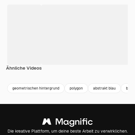
Ähnliche Videos
Premium
Premium
Premium
Premium
geometrischen hintergrund
polygon
abstrakt blau
blau 
Die kreative Plattform, um deine beste Arbeit zu verwirklichen.