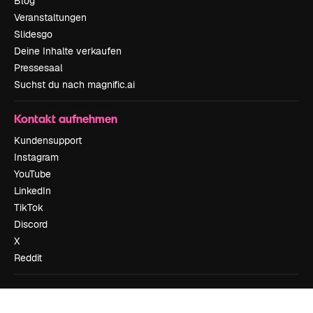
Blog
Veranstaltungen
Slidesgo
Deine Inhalte verkaufen
Pressesaal
Suchst du nach magnific.ai
Kontakt aufnehmen
Kundensupport
Instagram
YouTube
LinkedIn
TikTok
Discord
X
Reddit
Copyright © 2010-
2026
Freepik Company S.L.U.
Alle Rechte vorbehalten
.