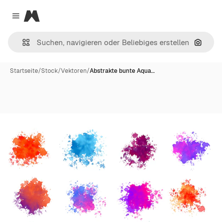
Magnific
Close menu
Nach B
Startseite
/
Stock
/
Vektoren
/
Abstrakte bunte Aqua…