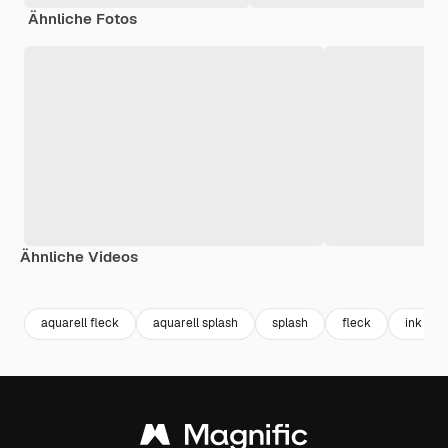
Ähnliche Fotos
Ähnliche Videos
Premium
Premium
Generiert von KI
Premium
Premium
Generiert v
aquarell fleck
aquarell splash
splash
fleck
ink