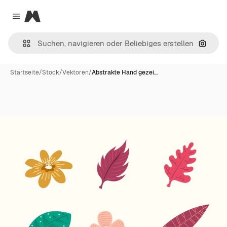
Magnific
Close menu
Nach B
Startseite
/
Stock
/
Vektoren
/
Abstrakte Hand gezei…