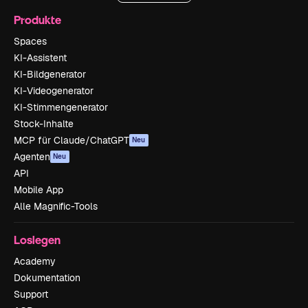
Produkte
Spaces
KI-Assistent
KI-Bildgenerator
KI-Videogenerator
KI-Stimmengenerator
Stock-Inhalte
MCP für Claude/ChatGPT
Neu
Agenten
Neu
API
Mobile App
Alle Magnific-Tools
Loslegen
Academy
Dokumentation
Support