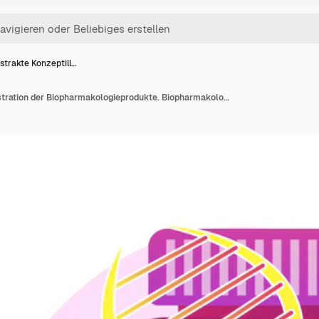
strakte Konzeptill…
Abstrakte Konzeptillustration der Biopharmakologieprodukte. Biopharmakologie und Körperpflege, biologisches Produkt, mediale Kosmetik, natürliche Apotheke, Nahrungsergänzungsmittel.