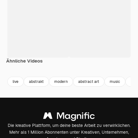
Ähnliche Videos
Premium
Premium
live
abstrakt
modern
abstract art
music
mus
Die kreative Plattform, um deine beste Arbeit zu verwirklichen.
Mehr als 1 Million Abonnenten unter Kreativen, Unternehmen,