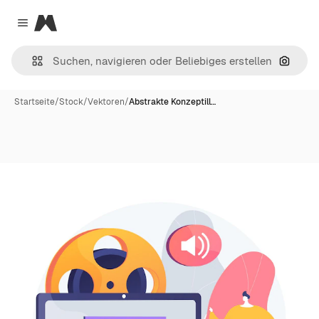
Magnific
Close menu
Nach B
Startseite
/
Stock
/
Vektoren
/
Abstrakte Konzeptill…