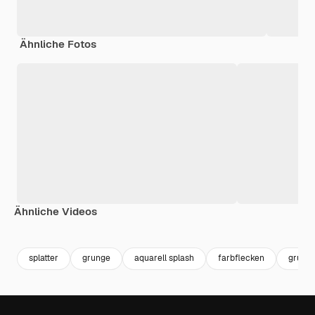
Ähnliche Fotos
Ähnliche Videos
Premium
Premium
Premium
Premium
splatter
grunge
aquarell splash
farbflecken
grunge