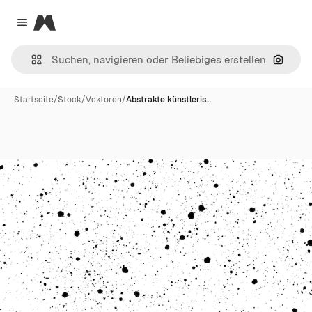
Magnific
Close menu
Nach B
Startseite
/
Stock
/
Vektoren
/
Abstrakte künstleris…