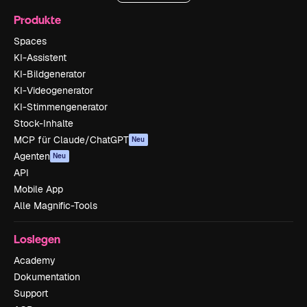
Produkte
Spaces
KI-Assistent
KI-Bildgenerator
KI-Videogenerator
KI-Stimmengenerator
Stock-Inhalte
MCP für Claude/ChatGPT
Neu
Agenten
Neu
API
Mobile App
Alle Magnific-Tools
Loslegen
Academy
Dokumentation
Support