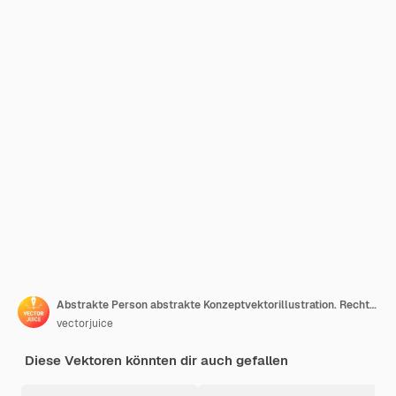
Abstrakte Person abstrakte Konzeptvektorillustration. Rechtliche Trennung, geteiltes Paar, abgesehen vom Ehepartner, Trennung, Scheidungsvereinbarung, Sorgerecht, gebrochenes Herz, Liebesmenschen abstrakte Metapher.
vectorjuice
Diese Vektoren könnten dir auch gefallen