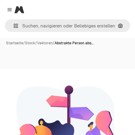
Magnific
Close menu
Nach B
Startseite
/
Stock
/
Vektoren
/
Abstrakte Person abs…