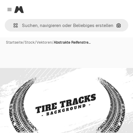
Magnific
Close menu
Nach B
Startseite
/
Stock
/
Vektoren
/
Abstrakte Reifenstre…