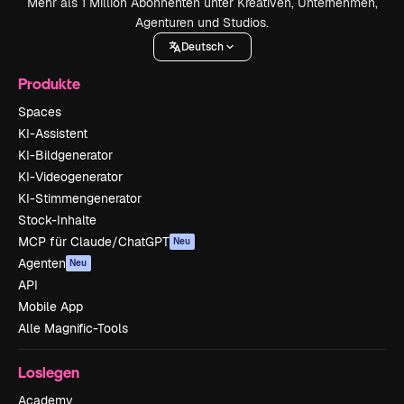
Mehr als 1 Million Abonnenten unter Kreativen, Unternehmen,
Agenturen und Studios.
Deutsch
Produkte
Spaces
KI-Assistent
KI-Bildgenerator
KI-Videogenerator
KI-Stimmengenerator
Stock-Inhalte
MCP für Claude/ChatGPT
Neu
Agenten
Neu
API
Mobile App
Alle Magnific-Tools
Loslegen
Academy