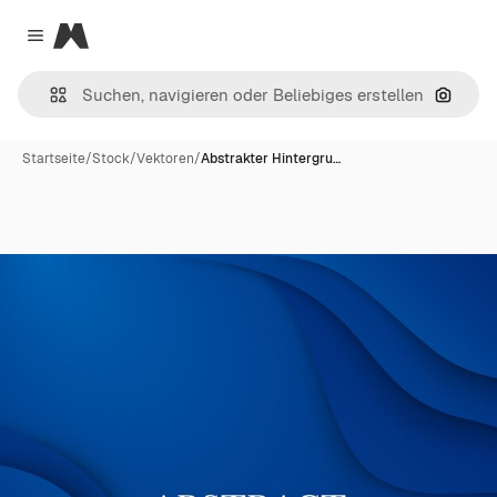
Magnific
Close menu
Nach B
Startseite
/
Stock
/
Vektoren
/
Abstrakter Hintergru…