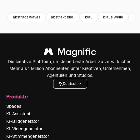
Premium
Premium
Premium
Premium
abstract waves
abstrakt blau
blau
blaue welle
bla
Die kreative Plattform, um deine beste Arbeit zu verwirklichen.
Mehr als 1 Million Abonnenten unter Kreativen, Unternehmen,
Agenturen und Studios.
Deutsch
Produkte
Spaces
KI-Assistent
KI-Bildgenerator
KI-Videogenerator
KI-Stimmengenerator