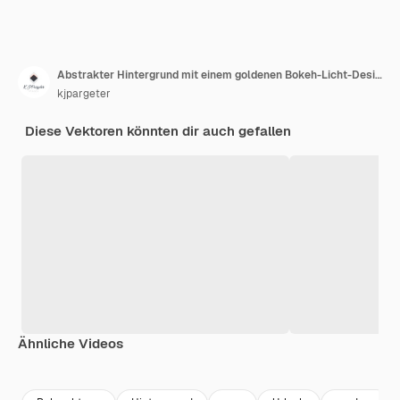
Abstrakter Hintergrund mit einem goldenen Bokeh-Licht-Design
kjpargeter
Diese Vektoren könnten dir auch gefallen
Ähnliche Videos
Premium
Premium
Premium
Premium