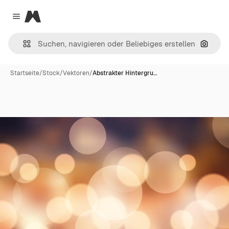
Magnific
Close menu
Nach B
Startseite
/
Stock
/
Vektoren
/
Abstrakter Hintergru…