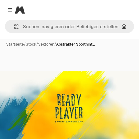
Magnific
Close menu
Nach B
Startseite
/
Stock
/
Vektoren
/
Abstrakter Sporthint…