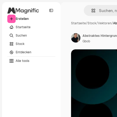
Erstellen
Startseite
/
Stock
/
Vektoren
/
Ab
Startseite
Suchen
Abstraktes Hintergru
Gbob
Stock
Entdecken
Alle tools