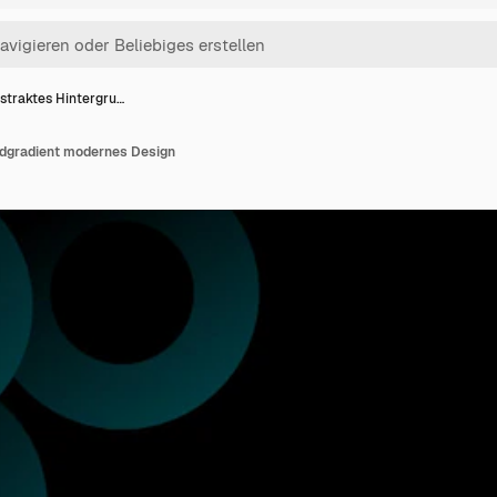
straktes Hintergru…
ndgradient modernes Design