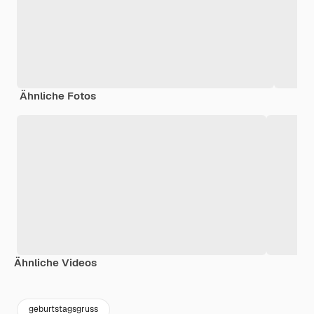
Ähnliche Fotos
Ähnliche Videos
Premium
Premium
Premium
Premium
geburtstagsgruss