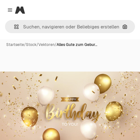
Magnific
Close menu
Nach B
Startseite
/
Stock
/
Vektoren
/
Alles Gute zum Gebur…