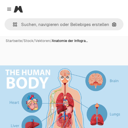
Magnific
Close menu
Nach B
Startseite
/
Stock
/
Vektoren
/
Anatomie der Infogra…