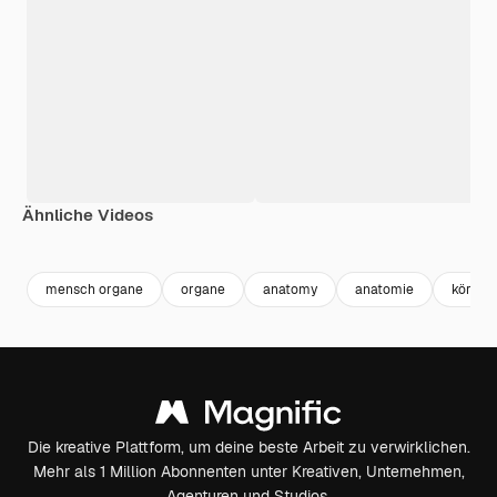
Ähnliche Videos
Premium
Premium
Generiert von KI
Premium
Premium
mensch organe
organe
anatomy
anatomie
körper
Die kreative Plattform, um deine beste Arbeit zu verwirklichen.
Mehr als 1 Million Abonnenten unter Kreativen, Unternehmen,
Agenturen und Studios.