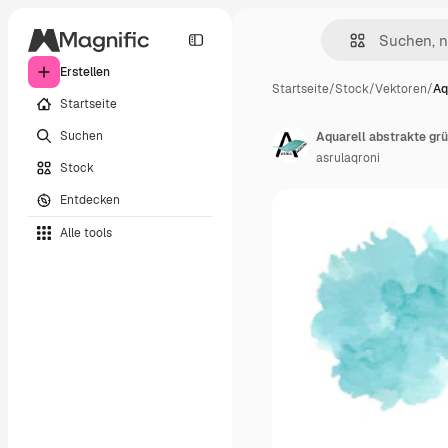
Erstellen
Startseite
/
Stock
/
Vektoren
/
Aq
Startseite
Suchen
Aquarell abstrakte g
asrulaqroni
Stock
Entdecken
Alle tools