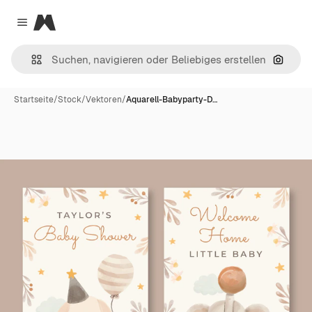
Magnific
Close menu
Nach B
Startseite
/
Stock
/
Vektoren
/
Aquarell-Babyparty-D…