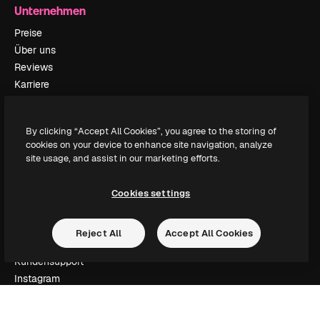
Unternehmen
Preise
Über uns
Reviews
Karriere
Suchtrends
Blog
By clicking “Accept All Cookies”, you agree to the storing of
Veranstaltungen
cookies on your device to enhance site navigation, analyze
Slidesgo
site usage, and assist in our marketing efforts.
Deine Inhalte verkaufen
Pressesaal
Cookies settings
Suchst du nach magnific.ai
Reject All
Accept All Cookies
Kontakt aufnehmen
Kundensupport
Instagram
YouTube
LinkedIn