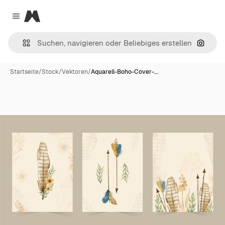
Magnific
Close menu
Nach B
Startseite
/
Stock
/
Vektoren
/
Aquarell-Boho-Cover-…