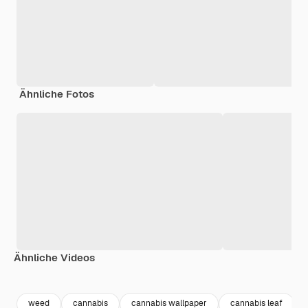
Ähnliche Fotos
Ähnliche Videos
Premium
Premium
Premium
Premium
weed
cannabis
cannabis wallpaper
cannabis leaf