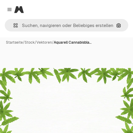
Magnific
Close menu
Nach B
Startseite
/
Stock
/
Vektoren
/
Aquarell Cannabisbla…