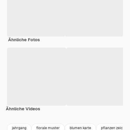
Ähnliche Fotos
Ähnliche Videos
Premium
Premium
Premium
Premium
Generiert v
jahrgang
florale muster
blumen karte
pflanzen zeichnu