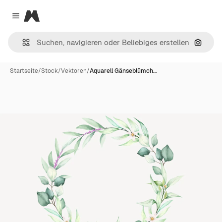
Magnific
Close menu
Nach B
Startseite
/
Stock
/
Vektoren
/
Aquarell Gänseblümch…