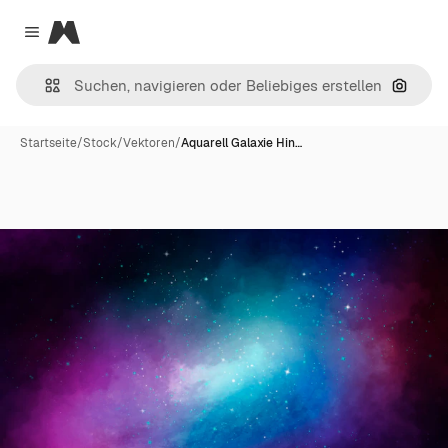
Magnific
Close menu
Nach B
Startseite
/
Stock
/
Vektoren
/
Aquarell Galaxie Hin…