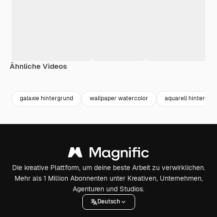
Ähnliche Videos
Premium
Premium
Premium
Premium
galaxie hintergrund
wallpaper watercolor
aquarell hintergru
Die kreative Plattform, um deine beste Arbeit zu verwirklichen.
Mehr als 1 Million Abonnenten unter Kreativen, Unternehmen,
Agenturen und Studios.
Deutsch