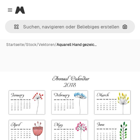
Magnific
Close menu
Nach B
Startseite
/
Stock
/
Vektoren
/
Aquarell Hand gezeic…