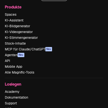
Produkte
Spaces
KI-Assistent
KI-Bildgenerator
KI-Videogenerator
KI-Stimmengenerator
Stock-Inhalte
MCP für Claude/ChatGPT
Neu
Agenten
Neu
API
Mobile App
Alle Magnific-Tools
Loslegen
Academy
Dokumentation
Support