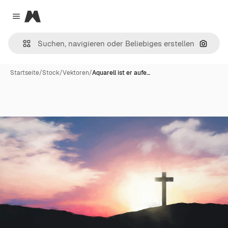
Magnific
Close menu
Nach B
Startseite
/
Stock
/
Vektoren
/
Aquarell ist er aufe…