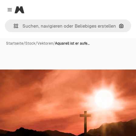
Magnific
Close menu
Nach B
Startseite
/
Stock
/
Vektoren
/
Aquarell ist er aufe…