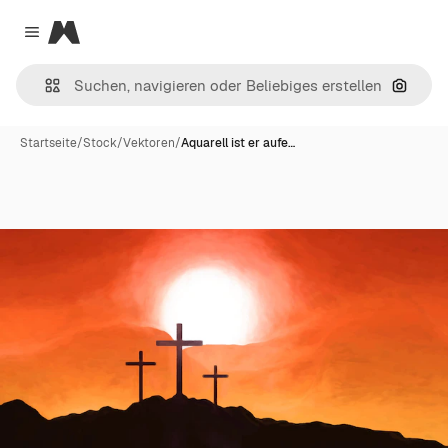
Magnific
Close menu
Nach B
Startseite
/
Stock
/
Vektoren
/
Aquarell ist er aufe…