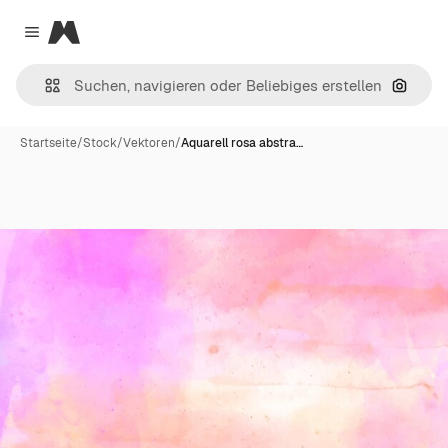
Magnific
Close menu
Nach B
Startseite
/
Stock
/
Vektoren
/
Aquarell rosa abstra…