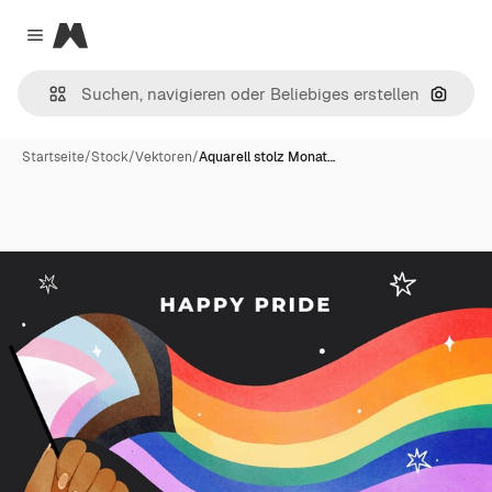
Magnific
Close menu
Nach B
Startseite
/
Stock
/
Vektoren
/
Aquarell stolz Monat…