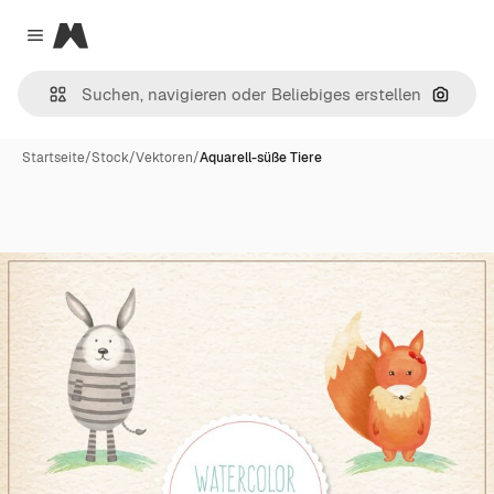
Magnific
Close menu
Nach B
Startseite
/
Stock
/
Vektoren
/
Aquarell-süße Tiere