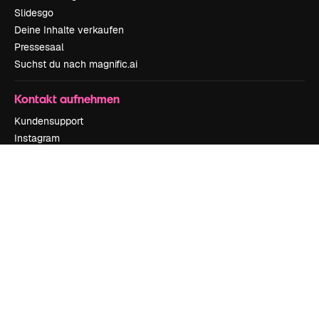
Slidesgo
Deine Inhalte verkaufen
Pressesaal
Suchst du nach magnific.ai
Kontakt aufnehmen
Kundensupport
Instagram
YouTube
LinkedIn
TikTok
Discord
X
Reddit
Copyright © 2010-
2026
Freepik Company S.L.U.
Alle Rechte vorbehalten
.