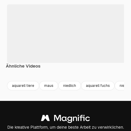
Ähnliche Videos
Premium
Premium
Premium
Premium
Generiert v
aquarell tiere
maus
niedlich
aquarell fuchs
niedlic
Die kreative Plattform, um deine beste Arbeit zu verwirklichen.