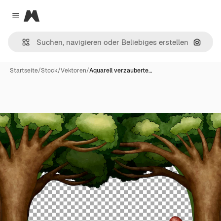
Magnific
Close menu
Nach B
Startseite
/
Stock
/
Vektoren
/
Aquarell verzauberte…