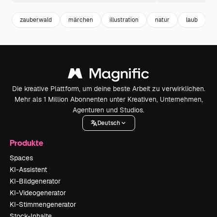
zauberwald
märchen
illustration
natur
laub
l
Die kreative Plattform, um deine beste Arbeit zu verwirklichen.
Mehr als 1 Million Abonnenten unter Kreativen, Unternehmen,
Agenturen und Studios.
Deutsch
Produkte
Spaces
KI-Assistent
KI-Bildgenerator
KI-Videogenerator
KI-Stimmengenerator
Stock-Inhalte