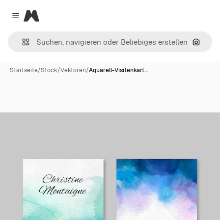
Magnific
Close menu
Nach B
Startseite
/
Stock
/
Vektoren
/
Aquarell-Visitenkart…