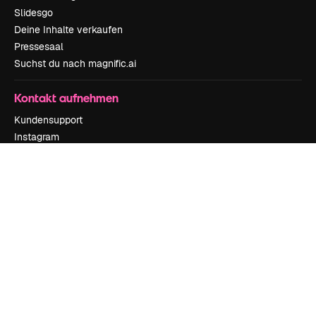
Slidesgo
Deine Inhalte verkaufen
Pressesaal
Suchst du nach magnific.ai
Kontakt aufnehmen
Kundensupport
Instagram
YouTube
LinkedIn
TikTok
Discord
X
Reddit
Copyright © 2010-
2026
Freepik Company S.L.U.
Alle Rechte vorbehalten
.