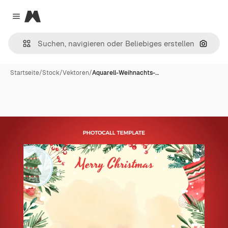
Magnific
Close menu
Nach B
Startseite
/
Stock
/
Vektoren
/
Aquarell-Weihnachts-…