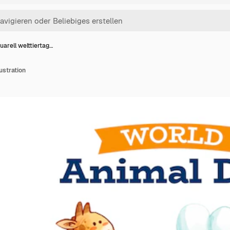
uarell welttiertag…
lustration