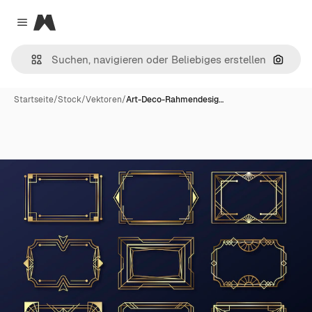
Magnific
Close menu
Nach B
Startseite
/
Stock
/
Vektoren
/
Art-Deco-Rahmendesig…