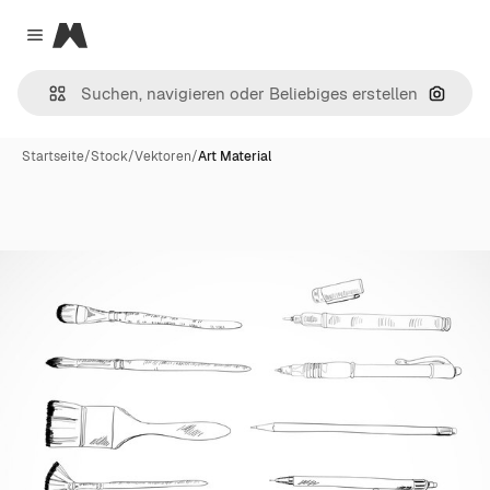
Magnific
Close menu
Nach B
Startseite
/
Stock
/
Vektoren
/
Art Material