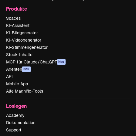
Produkte
Spaces
KI-Assistent
KI-Bildgenerator
KI-Videogenerator
KI-Stimmengenerator
Stock-Inhalte
MCP für Claude/ChatGPT
Neu
Agenten
Neu
API
Mobile App
Alle Magnific-Tools
Loslegen
Academy
Dokumentation
Support