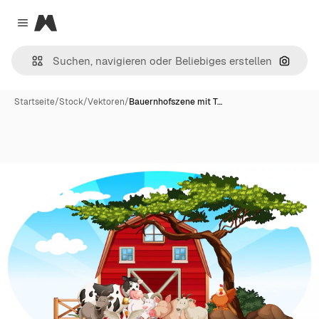
Magnific
Close menu
Nach B
Startseite
/
Stock
/
Vektoren
/
Bauernhofszene mit T…