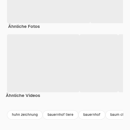
Ähnliche Fotos
Ähnliche Videos
Premium
Premium
huhn zeichnung
bauernhof tiere
bauernhof
baum clipar