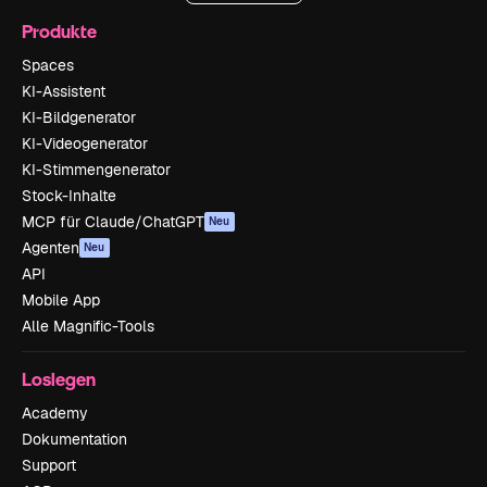
Produkte
Spaces
KI-Assistent
KI-Bildgenerator
KI-Videogenerator
KI-Stimmengenerator
Stock-Inhalte
MCP für Claude/ChatGPT
Neu
Agenten
Neu
API
Mobile App
Alle Magnific-Tools
Loslegen
Academy
Dokumentation
Support