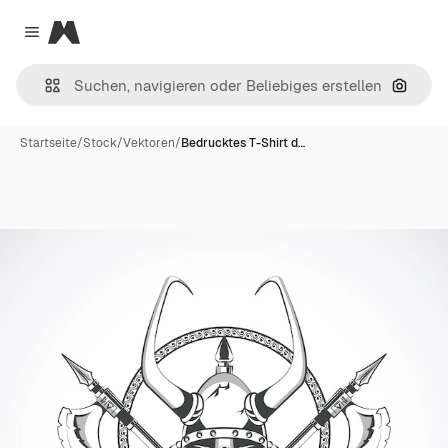
Magnific
Close menu
Nach B
Startseite
/
Stock
/
Vektoren
/
Bedrucktes T-Shirt d…