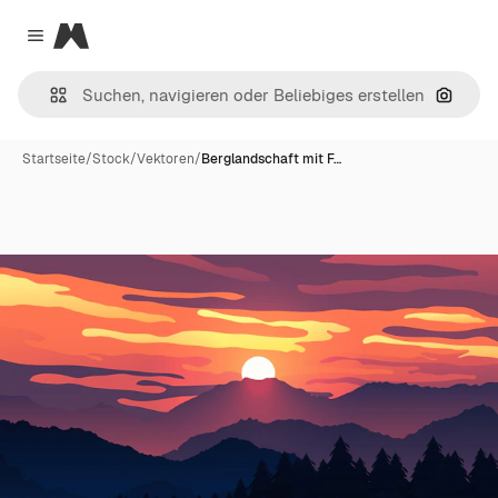
Magnific
Close menu
Nach B
Startseite
/
Stock
/
Vektoren
/
Berglandschaft mit F…