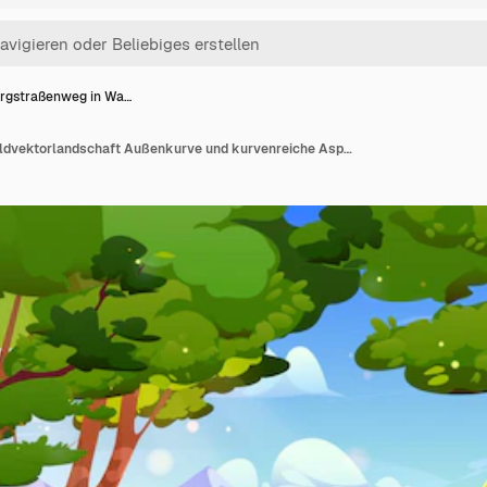
rgstraßenweg in Wa…
Bergstraßenweg in Waldvektorlandschaft Außenkurve und kurvenreiche Asphaltstraße durch frische Wälder und grünes, atemberaubendes Naturtal Sonnige Reise in die Alpen Richtung Cartoon-Hintergrund